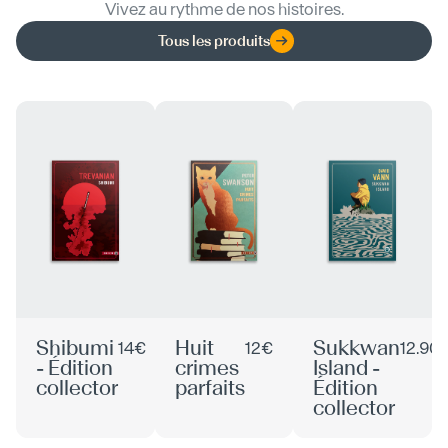
Vivez au rythme de nos histoires.
Tous les produits
Shibumi
Huit
Sukkwan
14€
12€
12.90
- Édition
crimes
Island -
collector
parfaits
Édition
collector