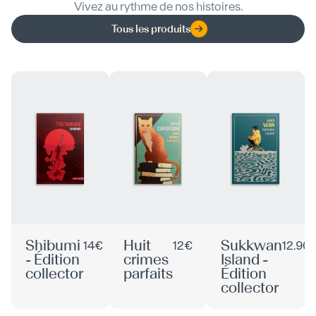
Vivez au rythme de nos histoires.
Tous les produits
Shibumi
Huit
Sukkwan
14€
12€
12.90
- Édition
crimes
Island -
collector
parfaits
Édition
collector