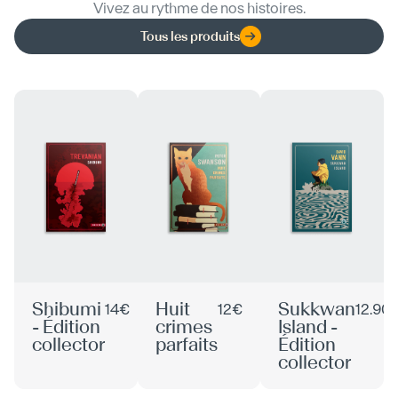
Vivez au rythme de nos histoires.
Tous les produits
Shibumi
Huit
Sukkwan
14€
12€
12.90
- Édition
crimes
Island -
collector
parfaits
Édition
collector