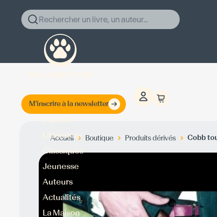
Rechercher un livre, un auteur...
M'inscrire à la newsletter
Explorer
Littérature
Cobb to
Accueil
Boutique
Produits dérivés
Classiques
Jeunesse
Auteurs
Actualités
La Maison