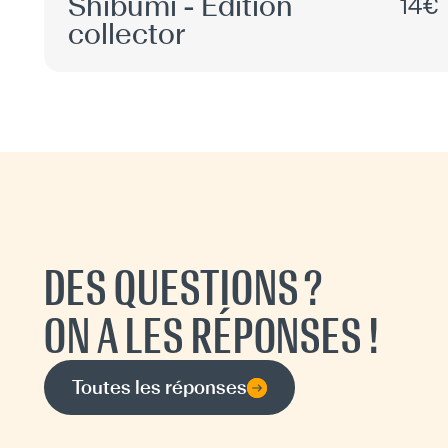
Shibumi - Édition
14€
collector
DES QUESTIONS ?
ON A LES RÉPONSES !
Toutes les réponses