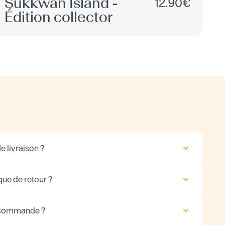
Sukkwan Island -
12.90€
Édition collector
e livraison ?
que de retour ?
 commande ?