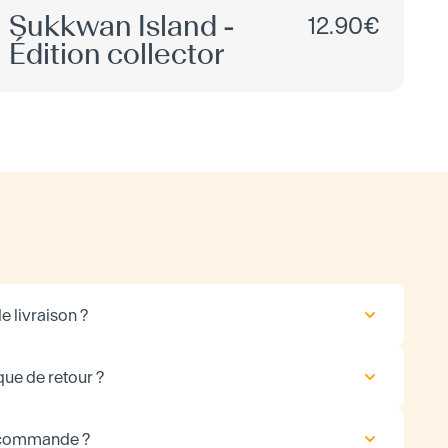
Sukkwan Island -
12.90€
Édition collector
e livraison ?
que de retour ?
 commande ?