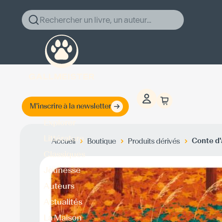
Rechercher un livre, un auteur...
M'inscrire à la newsletter
Explorer
Littérature
Conte d
Accueil
Boutique
Produits dérivés
Classiques
Jeunesse
Auteurs
Actualités
La Maison