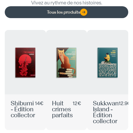
Vivez au rythme de nos histoires.
Tous les produits
Shibumi
Huit
Sukkwan
14€
12€
12.90
- Édition
crimes
Island -
collector
parfaits
Édition
collector