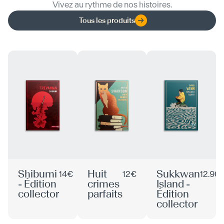
Vivez au rythme de nos histoires.
Tous les produits
Shibumi
Huit
Sukkwan
14€
12€
12.90
- Édition
crimes
Island -
collector
parfaits
Édition
collector