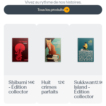
Vivez au rythme de nos histoires.
Tous les produits
Shibumi
Huit
Sukkwan
14€
12€
12.90
- Édition
crimes
Island -
collector
parfaits
Édition
collector