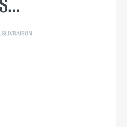
...
LS
LIVRAISON