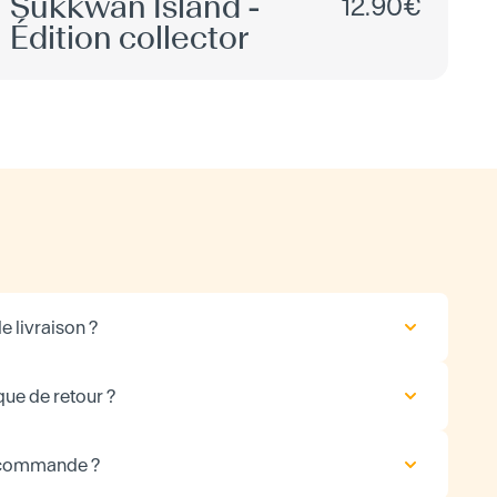
Sukkwan Island -
12.90€
Édition collector
e livraison ?
que de retour ?
 commande ?