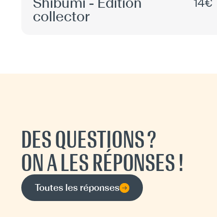
Shibumi - Édition
14€
collector
DES QUESTIONS ?
ON A LES RÉPONSES !
Toutes les réponses