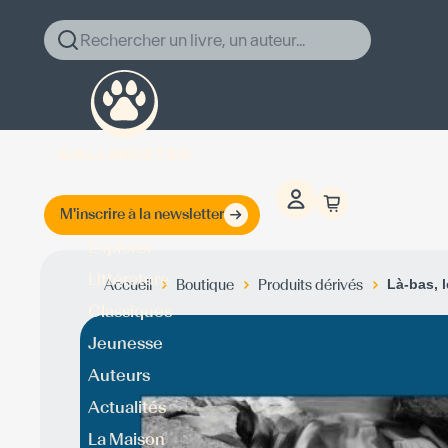
Rechercher un livre, un auteur...
M'inscrire à la newsletter
Explorer
Littérature
Accueil
Boutique
Produits dérivés
Là-bas, l
Classiques
Jeunesse
Auteurs
Actualités
La Maison