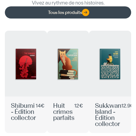
Vivez au rythme de nos histoires.
Tous les produits
Shibumi
Huit
Sukkwan
14€
12€
12.90
- Édition
crimes
Island -
collector
parfaits
Édition
collector