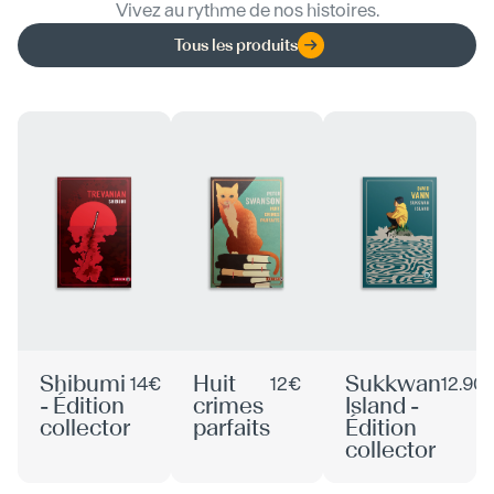
Vivez au rythme de nos histoires.
Tous les produits
Shibumi
Huit
Sukkwan
14€
12€
12.90
- Édition
crimes
Island -
collector
parfaits
Édition
collector