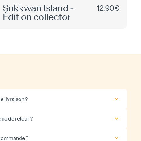
Sukkwan Island -
12.90€
Édition collector
e livraison ?
que de retour ?
 commande ?