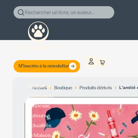
Rechercher un livre, un auteur...
M'inscrire à la newsletter
Explorer
Littérature
Accueil
Boutique
Produits dérivés
L'amitié 
Classiques
Jeunesse
Auteurs
Actualités
La Maison