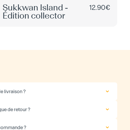
Sukkwan Island -
12.90€
Édition collector
e livraison ?
que de retour ?
 commande ?