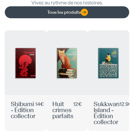
Vivez au rythme de nos histoires.
Tous les produits
Shibumi
Huit
Sukkwan
14€
12€
12.90
- Édition
crimes
Island -
collector
parfaits
Édition
collector