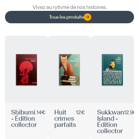
Vivez au rythme de nos histoires.
Tous les produits
Shibumi
Huit
Sukkwan
14€
12€
12.90
- Édition
crimes
Island -
collector
parfaits
Édition
collector