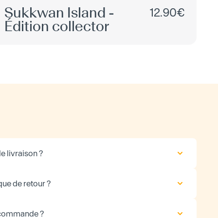
Sukkwan Island -
12.90€
Édition collector
e livraison ?
que de retour ?
 commande ?