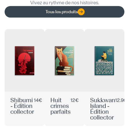
Vivez au rythme de nos histoires.
Tous les produits
Shibumi
Huit
Sukkwan
14€
12€
12.90
- Édition
crimes
Island -
collector
parfaits
Édition
collector