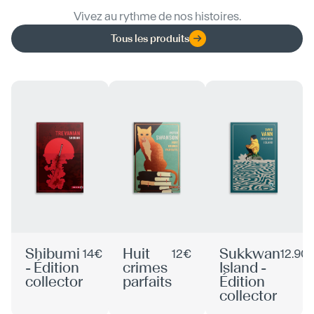
Vivez au rythme de nos histoires.
Tous les produits
Shibumi
Huit
Sukkwan
14€
12€
12.90
- Édition
crimes
Island -
collector
parfaits
Édition
collector