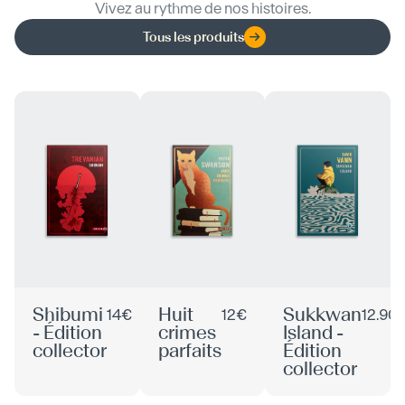
Vivez au rythme de nos histoires.
Tous les produits
Shibumi
Huit
Sukkwan
14€
12€
12.90
- Édition
crimes
Island -
collector
parfaits
Édition
collector