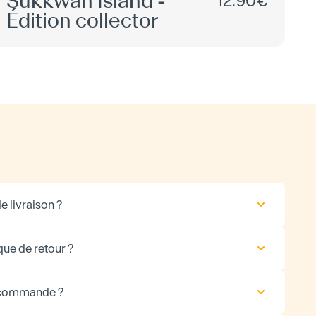
Sukkwan Island -
12.90€
Édition collector
e livraison ?
que de retour ?
 commande ?