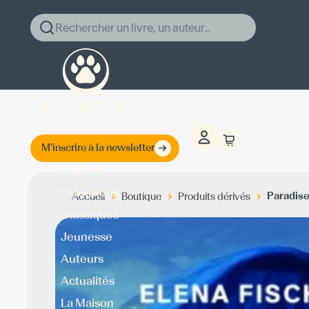
Rechercher un livre, un auteur...
M'inscrire à la newsletter
Explorer
Littérature
Paradis
Accueil
Boutique
Produits dérivés
Classiques
Jeunesse
Auteurs
Actualités
La Maison