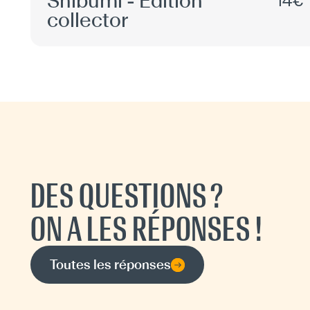
Shibumi - Édition
14€
collector
DES QUESTIONS ?
ON A LES RÉPONSES !
Toutes les réponses