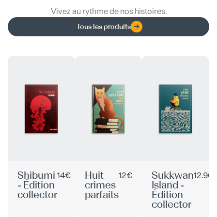
Vivez au rythme de nos histoires.
Tous les produits
Shibumi
Huit
Sukkwan
14€
12€
12.90
- Édition
crimes
Island -
collector
parfaits
Édition
collector