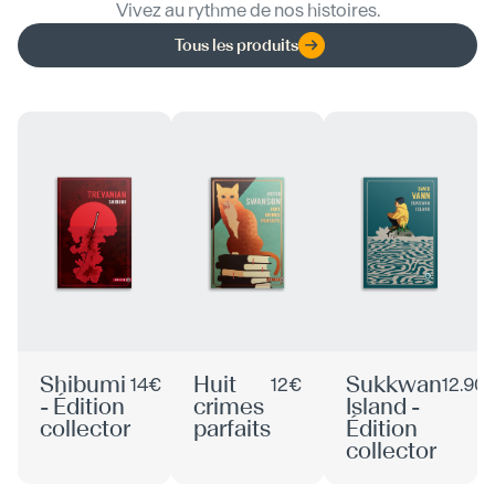
Vivez au rythme de nos histoires.
Tous les produits
Shibumi
Huit
Sukkwan
14€
12€
12.90
- Édition
crimes
Island -
collector
parfaits
Édition
collector