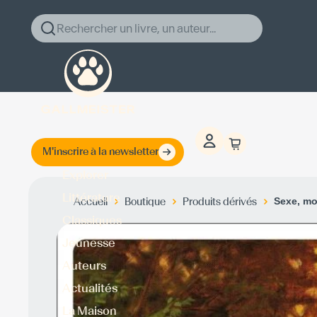
Rechercher un livre, un auteur...
M'inscrire à la newsletter
Explorer
Littérature
Accueil
Boutique
Produits dérivés
Sexe, mo
Classiques
Jeunesse
Auteurs
Actualités
La Maison