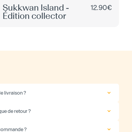
Sukkwan Island -
12.90€
Édition collector
e livraison ?
que de retour ?
 commande ?