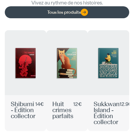
Vivez au rythme de nos histoires.
Tous les produits
Shibumi
Huit
Sukkwan
14€
12€
12.90
- Édition
crimes
Island -
collector
parfaits
Édition
collector