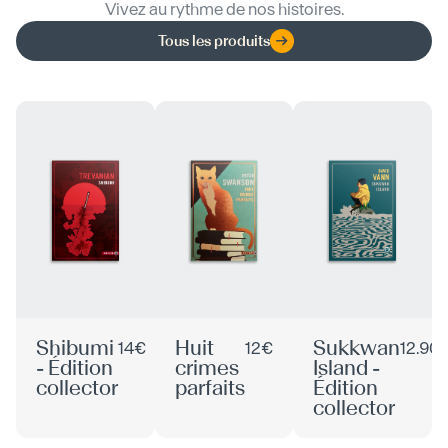
Vivez au rythme de nos histoires.
Tous les produits
Shibumi
Huit
Sukkwan
14€
12€
12.90
- Édition
crimes
Island -
collector
parfaits
Édition
collector