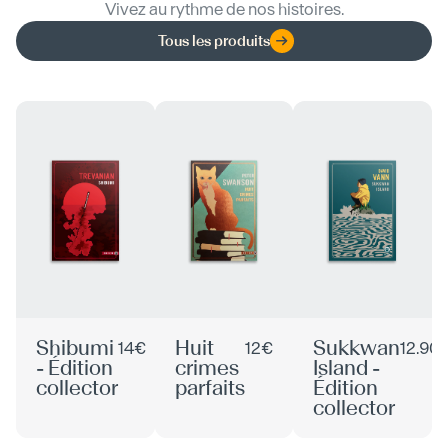
Vivez au rythme de nos histoires.
Tous les produits
Shibumi
Huit
Sukkwan
14€
12€
12.90
- Édition
crimes
Island -
collector
parfaits
Édition
collector