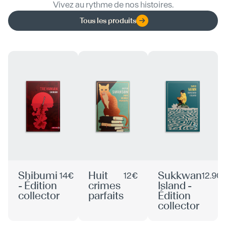
Vivez au rythme de nos histoires.
Tous les produits
Shibumi
Huit
Sukkwan
14€
12€
12.90
- Édition
crimes
Island -
collector
parfaits
Édition
collector