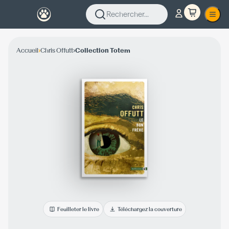
Rechercher...
›
›
Accueil
Chris Offutt
Collection Totem
Feuilleter le livre
Téléchargez la couverture