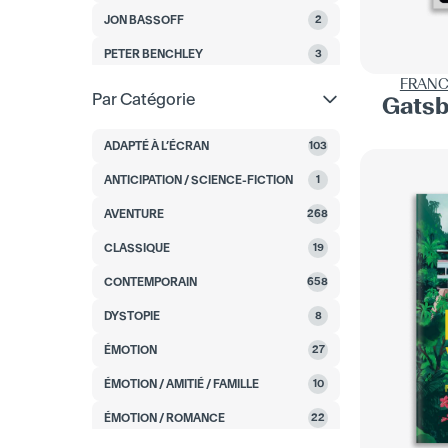
JON BASSOFF
2
PETER BENCHLEY
3
FRANC
THOMAS BERGER
1
Par Catégorie
Gatsb
JAMES CARLOS BLAKE
4
ADAPTÉ À L’ÉCRAN
103
CEDAR BOWERS
1
ANTICIPATION / SCIENCE-FICTION
1
WILLIAM BOYLE
11
AVENTURE
268
JAMEY BRADBURY
2
CLASSIQUE
19
HENRY BROMELL
2
CONTEMPORAIN
658
CHARLOTTE BRONTË
1
DYSTOPIE
8
EMILY BRONTË
2
ÉMOTION
27
LILY BROOKS-DALTON
2
ÉMOTION / AMITIÉ / FAMILLE
10
LARRY BROWN
6
ÉMOTION / ROMANCE
22
GREGORY BROWN
1