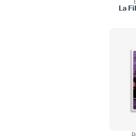
LARS ELLING
1
La Fi
ROMAN HISTORIQUE
46
MARY RELINDES ELLIS
1
ROMAN NOIR
246
PETER FARRIS
8
ROMANCE
12
JOHN FARRIS
2
SUSPENSE
163
HOWARD FAST
2
THRILLER
4
CHRISTA FAUST
2
WESTERN
49
ELENA FISCHER
1
YOUNG ADULT
2
FRANCIS SCOTT FITZGERALD
2
TED FLANAGAN
1
JOE FLANAGAN
2
CORRADO FORTUNA
1
CHARLES FRAZIER
1
EMILY FRIDLUND
2
D
PETE FROMM
20