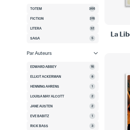
TOTEM
366
FICTION
316
LITERA
32
La Lib
SAGA
5
Par Auteurs
EDWARD ABBEY
16
ELLIOT ACKERMAN
8
HENNING AHRENS
1
LOUISA MAY ALCOTT
2
JANE AUSTEN
2
EVE BABITZ
1
RICK BASS
3