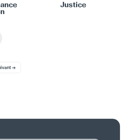
eance
Justice
on
ivant →