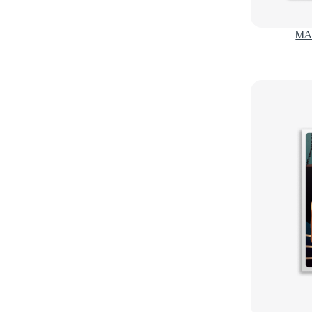
ENQUÊTES
30
VERA BUCK
3
FANTASTIQUE
28
HELENE BUKOWSKI
3
MA
FANTASY
2
JAMES M. CAIN
1
GRANDS ESPACES
128
GIULIA CAMINITO
5
GUERRE / ESPIONNAGE
44
RON CARLSON
5
HISTORIQUE
17
LEA CARPENTER
4
IMAGINAIRE
33
GARRETT CARR
1
LES INCONTOURNABLES
89
CATHERINE CHIDGEY
1
LITTÉRATURE
676
JAMES CLEARY
1
LITTÉRATURE ALLEMANDE
12
COLLECTIF
2
LITTÉRATURE AMÉRICAINE
626
JAMES FENIMORE COOPER
3
LITTÉRATURE ANGLAISE
22
NED CRABB
2
LITTÉRATURE AUSTRALIENNE
1
STEPHEN CRANE
1
LITTÉRATURE CATALANE
1