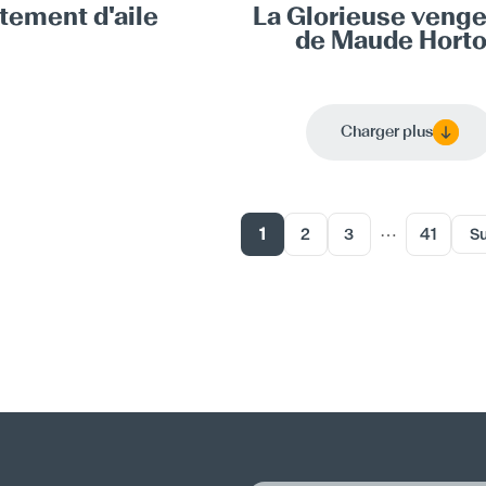
tement d'aile
La Glorieuse veng
de Maude Hort
Charger plus
⋯
1
2
3
41
Su