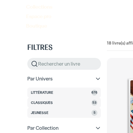
Collections
Espace pro
Boutique
18
livre(s) aff
FILTRES
Par Univers
LITTÉRATURE
676
CLASSIQUES
53
JEUNESSE
5
Par Collection