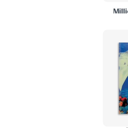
BLAKE CROUCH
9
Mill
LITTÉRATURE DANOISE
10
JAMES CRUMLEY
14
LITTÉRATURE ÉTRANGÈRE
43
RYE CURTIS
1
LITTÉRATURE FINLANDAISE
1
JAMES OLIVER CURWOOD
1
LITTÉRATURE FRANÇAISE
7
ANDY DAVIDSON
3
LITTÉRATURE IRLANDAISE
1
CHARLES DICKENS
1
LITTÉRATURE ITALIENNE
34
JAMES DICKEY
2
LITTÉRATURE NÉERLANDAISE
3
KATHERINE DION
1
LITTÉRATURE NÉO-ZÉLANDAISE
1
FIODOR DOSTOÏEVSKI
2
LITTÉRATURE NORVÉGIENNE
2
SIR ARTHUR CONAN DOYLE
4
LITTÉRATURE RUSSE
5
ALEXANDRE DUMAS
1
NATURE WRITING
76
KATHERINE DUNN
2
PÊCHE
51
FRIEDRICH DÜRRENMATT
4
POLICIER / THRILLER
23