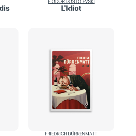
FIODOR DOSTOÏEVSKI
dis
L'Idiot
FRIEDRICH DÜRRENMATT