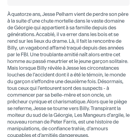
À quatorze ans, Jesse Pelham vient de perdre son père
à la suite d’une chute mortelle dans le vaste domaine
de Géorgie qui appartient à sa famille depuis des
générations. Accablé, il va errer dans les bois et se
rend sur les lieux du drame. Là, il fait la rencontre de
Billy, un vagabond affamé traqué depuis des années
par le FBI. Une troublante amitié naît alors entre cet
homme au passé meurtrier et le jeune garçon solitaire.
Mais lorsque Billy révèle à Jesse les circonstances
louches de l’accident dont il a été le témoin, le monde
du garçon s’effondre une deuxième fois. Désormais,
tous ceux qui l’entourent sont des suspects - à
commencer par sa belle-mère et son oncle, un
prêcheur cynique et charismatique. Alors que le piège
se referme, Jesse se tourne vers Billy. Transpirant la
moiteur du sud de la Géorgie, Les Mangeurs d’argile, le
nouveau roman de Peter Farris, est une histoire de
manipulations, de confiance trahie, d’amours
coupables et d’amitiés dangereuses.