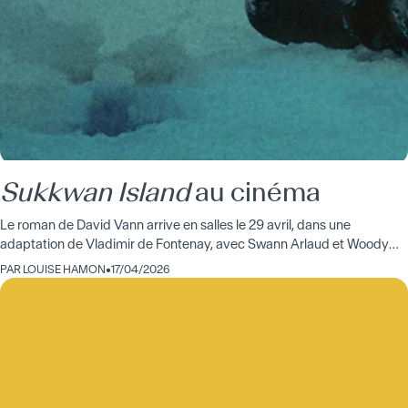
Sukkwan Island
au cinéma
Le roman de David Vann arrive en salles le 29 avril, dans une
adaptation de Vladimir de Fontenay, avec Swann Arlaud et Woody
Norman.
PAR
LOUISE HAMON
•
17/04/2026