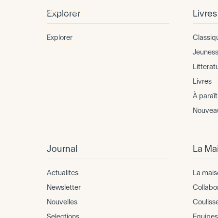
Collections
Explorer
Livres
Espace pro
Explorer
Classiq
Boutique
Jeunes
Litterat
Livres
À paraît
Nouvea
Journal
La Ma
Actualites
La mais
Newsletter
Collabo
Nouvelles
Couliss
Selections
Equipes