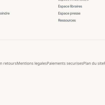
Espace libraires
joindre
Espace presse
Ressources
on retours
Mentions legales
Paiements securises
Plan du site