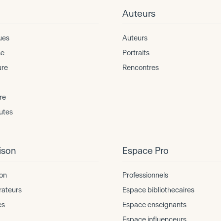
Auteurs
ues
Auteurs
se
Portraits
ure
Rencontres
re
utes
ison
Espace Pro
on
Professionnels
rateurs
Espace bibliothecaires
es
Espace enseignants
Espace influenceurs