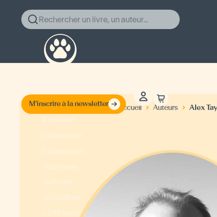
Rechercher un livre, un auteur...
M'inscrire à la newsletter
Alex Tay
Accueil
Auteurs
Explorer
Littérature
Classiques
Jeunesse
Auteurs
Actualités
La Maison