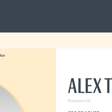
lor
ALEX 
Royaume-Uni