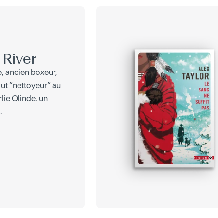
 River
e, ancien boxeur,
tout “nettoyeur“ au
lie Olinde, un
.