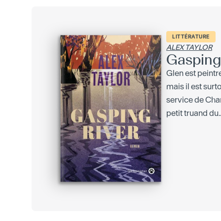
LITTÉRATURE
ALEX TAYLOR
Gasping
Glen est peintr
mais il est sur
service de Char
petit truand du..