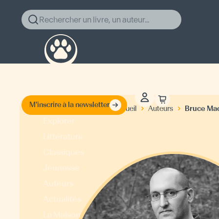
Rechercher un livre, un auteur...
M'inscrire à la newsletter
Bruce Ma
Accueil
Auteurs
Explorer
Littérature
Classiques
Jeunesse
Auteurs
Actualités
La Maison