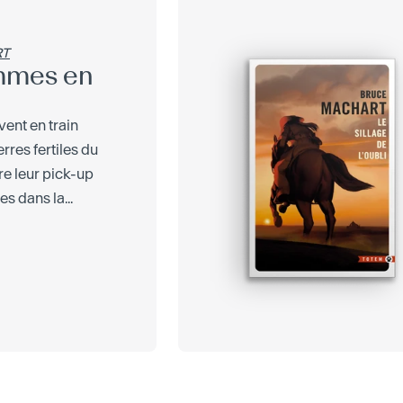
RT
mmes en
vent en train
erres fertiles du
re leur pick-up
s dans la...