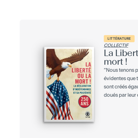
LITTÉRATURE
COLLECTIF
La Liber
mort !
“Nous tenons p
évidentes que
sont créés égaux
doués par leur c