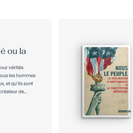
té ou la
our vérités
 tous les hommes
, et qu’ils sont
réateur de...