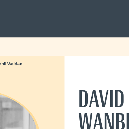
nbli Weiden
DAVID
WANBL