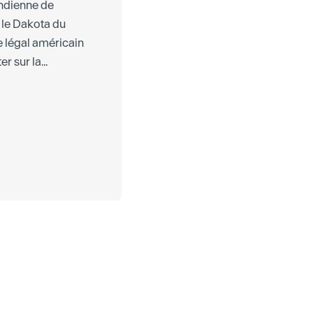
 indienne de
le Dakota du
 légal américain
r sur la...