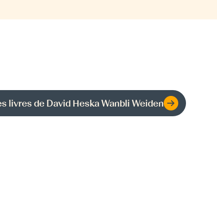
es livres de
David Heska Wanbli Weiden