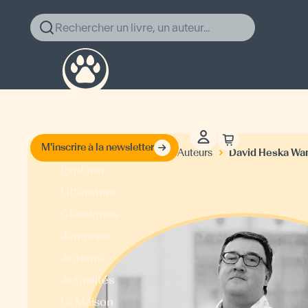
Rechercher un livre, un auteur...
M'inscrire à la newsletter
David Heska Wa
Accueil
Auteurs
Explorer
Littérature
Classiques
Jeunesse
Auteurs
Actualités
La Maison