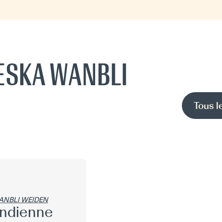
HESKA WANBLI
Tous l
ANBLI WEIDEN
indienne