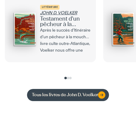
LITTÉRATURE
JOHN D. VOELKER
Testament d'un
pêcheur à la
mouche
Après le succès d’Itinéraire
d’un pêcheur à la mouche,
livre culte outre-Atlantique,
Voelker nous offre une
nouvelle...
Tous les livres de
John D. Voelker