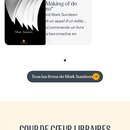
Le Making of de
"Toro"
Quand Mark Sundeen
reçoit un appel d'un éditeur
qui lui commande un livre
sur la tauromachie en
Espagne, il n'hésite...
Tous les livres de
Mark Sundeen
COUP DE CŒUR LIBRAIRES