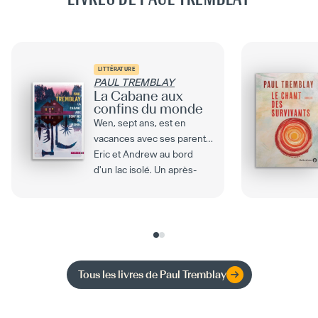
LITTÉRATURE
PAUL TREMBLAY
La Cabane aux
confins du monde
Wen, sept ans, est en
vacances avec ses parents
Eric et Andrew au bord
d'un lac isolé. Un après-
midi, tandis qu'elle...
Tous les livres de
Paul Tremblay