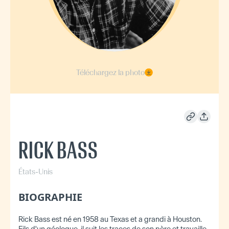
Téléchargez la photo
RICK BASS
États-Unis
BIOGRAPHIE
Rick Bass est né en 1958 au Texas et a grandi à Houston.
Fils d'un géologue, il suit les traces de son père et travaille