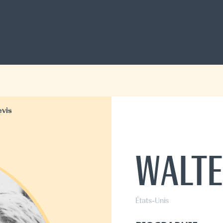
evis
WALTE
États-Unis