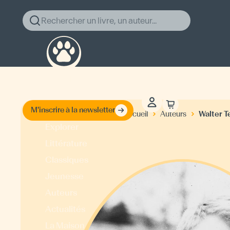
Rechercher un livre, un auteur...
M'inscrire à la newsletter
Walter T
Accueil
Auteurs
Explorer
Littérature
Classiques
Jeunesse
Auteurs
Actualités
La Maison