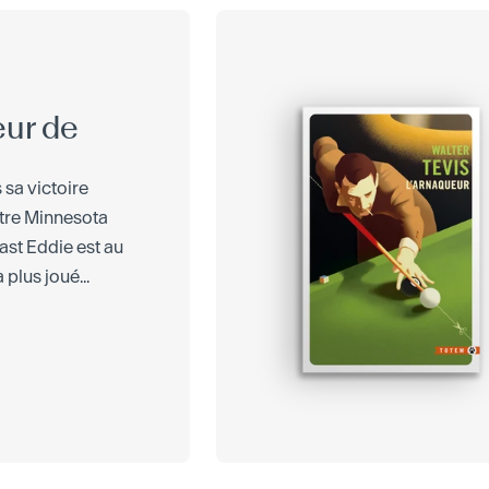
eur de
 sa victoire
tre Minnesota
Fast Eddie est au
a plus joué...