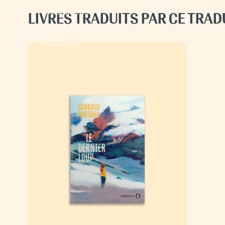
Collections
LIVRES TRADUITS PAR CE TRA
Espace pro
Boutique