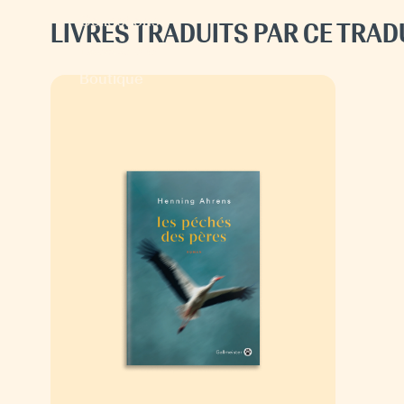
Collections
LIVRES TRADUITS PAR CE TRA
Espace pro
Boutique