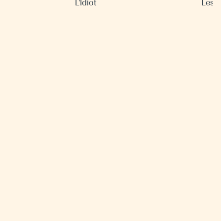
L'Idiot
Les 