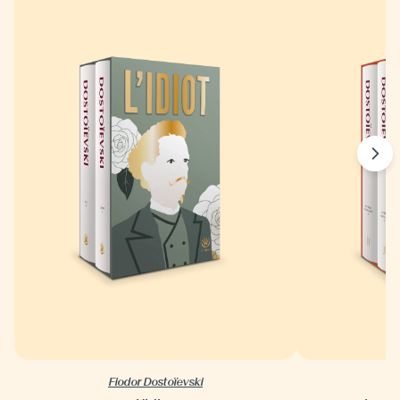
Fiodor Dostoïevski
F