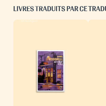
Collections
LIVRES TRADUITS PAR CE TRA
Espace pro
Boutique