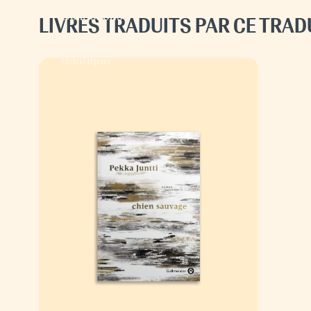
Collections
LIVRES TRADUITS PAR CE TRA
Espace pro
Boutique