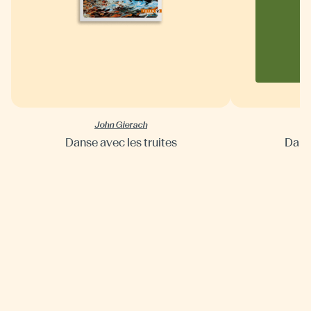
John Gierach
Danse avec les truites
Danse