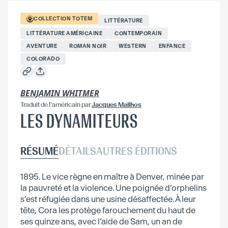
COLLECTION
TOTEM
LITTÉRATURE
LITTÉRATURE AMÉRICAINE
CONTEMPORAIN
AVENTURE
ROMAN NOIR
WESTERN
ENFANCE
COLORADO
BENJAMIN WHITMER
Traduit
de l'américain
par
Jacques Mailhos
LES DYNAMITEURS
RÉSUMÉ
DÉTAILS
AUTRES ÉDITIONS
1895. Le vice règne en maître à Denver, minée par
la pauvreté et la violence. Une poignée d’orphelins
s’est réfugiée dans une usine désaffectée. À leur
tête, Cora les protège farouchement du haut de
ses quinze ans, avec l’aide de Sam, un an de