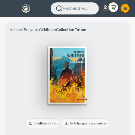
Rechercher...
›
›
Accueil
Benjamin Whitmer
Collection Totem
Feuilleter le livre
Téléchargez la couverture