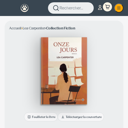
Rechercher...
›
›
Accueil
Lea Carpenter
Collection Fiction
Feuilleter le livre
Téléchargez la couverture