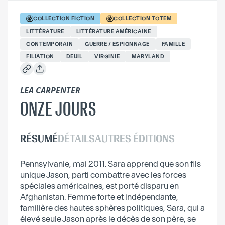
COLLECTION
FICTION
COLLECTION
TOTEM
LITTÉRATURE
LITTÉRATURE AMÉRICAINE
CONTEMPORAIN
GUERRE / ESPIONNAGE
FAMILLE
FILIATION
DEUIL
VIRGINIE
MARYLAND
LEA CARPENTER
ONZE JOURS
RÉSUMÉ
DÉTAILS
AUTRES ÉDITIONS
Pennsylvanie, mai 2011. Sara apprend que son fils
unique Jason, parti combattre avec les forces
spéciales américaines, est porté disparu en
Afghanistan. Femme forte et indépendante,
familière des hautes sphères politiques, Sara, qui a
élevé seule Jason après le décès de son père, se