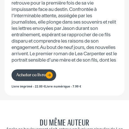
retrouve pour la première fois de sa vie
impuissante face au destin. Confrontée à
l’interminable attente, assiégée par les
journalistes, elle plonge dans ses souvenirs et relit
les lettres envoyées par Jason durant son
entraînement, espérant se rapprocher de ce fils
disparu et comprendre les raisons de son
engagement. Au bout de neuf jours, des nouvelles
arrivent. Le premier roman de Lea Carpenter est le
portrait sensible d’une mère et de son fils, dont les
choix bouleversent leurs deux vies à tout jamais.
Acheter ce livre
Livre imprimé
-
22.00
€
Livre numérique
-
7.99
€
DU MÊME AUTEUR