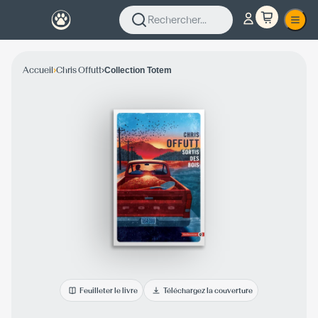
Rechercher...
›
›
Accueil
Chris Offutt
Collection Totem
Feuilleter le livre
Téléchargez la couverture