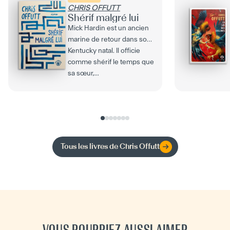
CHRIS OFFUTT
Shérif malgré lui
Mick Hardin est un ancien
marine de retour dans son
Kentucky natal. Il officie
comme shérif le temps que
sa sœur,...
Tous les livres de
Chris Offutt
VOUS POURRIEZ AUSSI AIMER